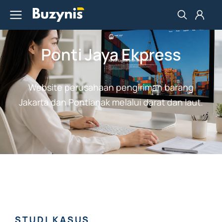
Ponti Jaya Ekpress
Website perusahaan pengiriman barang
Jakarta dan Pontianak melalui darat dan laut.
STUDI KASUS